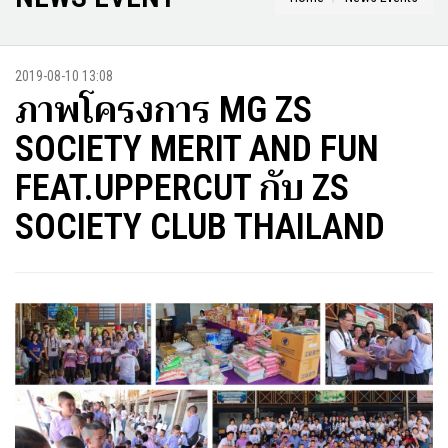
2019-08-10 13:08
ภาพโครงการ MG ZS
SOCIETY MERIT AND FUN
FEAT.UPPERCUT กับ ZS
SOCIETY CLUB THAILAND