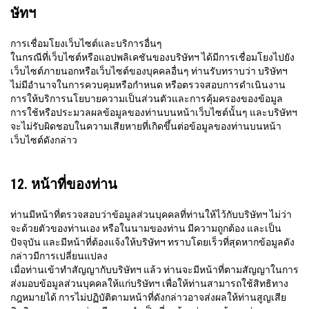
ษัทฯ
การเชื่อมโยงเว็บไซต์และบริการอื่นๆ
ในกรณีที่เว็บไซต์หรือแอปพลิเคชันของบริษัทฯ ได้มีการเชื่อมโยงไปยัง
เว็บไซต์ภายนอกหรือเว็บไซต์ของบุคคลอื่นๆ ท่านรับทราบว่า บริษัทฯ
ไม่มีอำนาจในการควบคุมหรือกำหนด หรือตรวจสอบการดำเนินงาน
การให้บริการนโยบายความเป็นส่วนตัวและการคุ้มครองของข้อมูล
การใช้หรือประมวลผลข้อมูลของท่านบนหน้าเว็บไซต์นั้นๆ และบริษัทฯ
จะไม่รับผิดชอบในความเสียหายที่เกิดขึ้นต่อข้อมูลของท่านบนหน้า
เว็บไซต์ดังกล่าว
12. หน้าที่ของท่าน
ท่านมีหน้าที่ตรวจสอบว่าข้อมูลส่วนบุคคลที่ท่านให้ไว้กับบริษัทฯ ไม่ว่า
จะด้วยตัวของท่านเอง หรือในนามของท่าน มีความถูกต้อง และเป็น
ปัจจุบัน และมีหน้าที่ต้องแจ้งให้บริษัทฯ ทราบโดยเร็วที่สุดหากข้อมูลดัง
กล่าวมีการเปลี่ยนแปลง
เมื่อท่านเข้าทำสัญญากับบริษัทฯ แล้ว ท่านจะมีหน้าที่ตามสัญญาในการ
ส่งมอบข้อมูลส่วนบุคคลให้แก่บริษัทฯ เพื่อให้ท่านสามารถใช้สิทธิทาง
กฎหมายได้ การไม่ปฏิบัติตามหน้าที่ดังกล่าวอาจส่งผลให้ท่านสูญเสีย