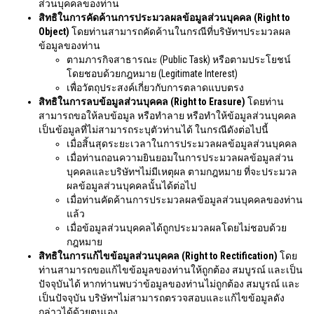
ส่วนบุคคลของท่าน
สิทธิในการคัดค้านการประมวลผลข้อมูลส่วนบุคคล (Right to
Object)
โดยท่านสามารถคัดค้านในกรณีที่บริษัทฯประมวลผล
ข้อมูลของท่าน
ตามภารกิจสาธารณะ (Public Task) หรือตามประโยชน์
โดยชอบด้วยกฎหมาย (Legitimate Interest)
เพื่อวัตถุประสงค์เกี่ยวกับการตลาดแบบตรง
สิทธิในการลบข้อมูลส่วนบุคคล (Right to Erasure)
โดยท่าน
สามารถขอให้ลบข้อมูล หรือทำลาย หรือทำให้ข้อมูลส่วนบุคคล
เป็นข้อมูลที่ไม่สามารถระบุตัวท่านได้ ในกรณีดังต่อไปนี้
เมื่อสิ้นสุดระยะเวลาในการประมวลผลข้อมูลส่วนบุคคล
เมื่อท่านถอนความยินยอมในการประมวลผลข้อมูลส่วน
บุคคลและบริษัทฯไม่มีเหตุผล ตามกฎหมาย ที่จะประมวล
ผลข้อมูลส่วนบุคคลนั้นได้ต่อไป
เมื่อท่านคัดค้านการประมวลผลข้อมูลส่วนบุคคลของท่าน
แล้ว
เมื่อข้อมูลส่วนบุคคลได้ถูกประมวลผลโดยไม่ชอบด้วย
กฎหมาย
สิทธิในการแก้ไขข้อมูลส่วนบุคคล (Right to Rectification)
โดย
ท่านสามารถขอแก้ไขข้อมูลของท่านให้ถูกต้อง สมบูรณ์ และเป็น
ปัจจุบันได้ หากท่านพบว่าข้อมูลของท่านไม่ถูกต้อง สมบูรณ์ และ
เป็นปัจจุบัน บริษัทฯไม่สามารถตรวจสอบและแก้ไขข้อมูลดัง
กล่าวได้ด้วยตนเอง