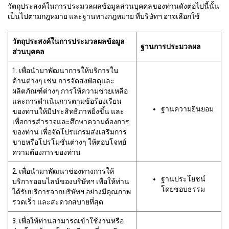
วัตถุประสงค์ในการประมวลผลข้อมูลส่วนบุคคลของท่านดังต่อไปนี้นั้น
เป็นไปตามกฎหมาย และฐานทางกฎหมาย ที่บริษัทฯ อาจเลือกใช้
วัตถุประสงค์ในการประมวลผลข้อมูล
ฐานการประมวลผล
ส่วนบุคคล
1. เพื่อนำมาพัฒนาการให้บริการใน
ด้านต่างๆ เช่น การจัดส่งพัสดุและ
ผลิตภัณฑ์ต่างๆ การให้ความช่วยเหลือ
และการดำเนินการตามข้อร้องเรียน
ฐานความยินยอม
ของท่านให้มีประสิทธิภาพยิ่งขึ้น และ
เพื่อการสำรวจและศึกษาความต้องการ
ของท่าน เพื่อจัดโปรแกรมส่งเสริมการ
ขายหรือโปรโมชั่นต่างๆ ให้ตอบโจทย์
ความต้องการของท่าน
2. เพื่อนำมาพัฒนาช่องทางการให้
ฐานประโยชน์
บริการออนไลน์ของบริษัทฯ เพื่อให้ท่าน
โดยชอบธรรม
ได้รับบริการจากบริษัทฯ อย่างมีคุณภาพ
รวดเร็ว และสะดวกสบายที่สุด
3. เพื่อให้ท่านสามารถเข้าใช้งานหรือ