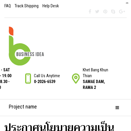
bengbengtoto
bengbengtoto
bengbengtoto
bengbengtoto
toto slot
toto slot
toto slot
toto slot
toto slot
toto slot
toto slot
toto slot
toto slot
toto slot
indosattoto
indosattoto
indosattoto
indosattoto
slot gacor hari ini
balaitoto
ohtogel
ohtogel
mineraltoto
balaitoto
balaitoto
balaitoto
balaitoto
togel sgp
togel hk
jualtoto
jualtoto
balaitoto
jualtoto
mineraltoto
mineraltoto
mineraltoto
mineraltoto
mineraltoto
jualtoto
jualtoto
balaitoto
mineraltoto
jualtoto
situs toto
situs toto
situs toto
situs toto
situs toto
situs toto
situs toto
situs toto
situs toto
situs toto
situs toto
situs toto
situs toto
situs toto
situs toto
situs toto
situs toto
slot 4d
situs toto
situs toto
situs toto
slot 4d
cahayatoto
cahayatoto
cahayatoto
situs toto
situs toto
situs toto
situs toto
situs toto
slot gacor
rctitogel
slot gacor
cahayatoto
slot gacor
slot gacor
slot gacor
slot gacor
slot gacor
slot gacor
slot gacor
sisi368
sisi368
sisi368
sisi368
sisi368
sisi368
sisi368
FAQ
Track Shipping
Help Desk
- SAT
Khet Bang Khun
- 19.00
Call Us Anytime
Thian
8.30 -
0-2026-6539
SAMAE DAM,
0
RAMA 2
Project name
Toggle
navigatio
ประกาศนโยบายความเป็น