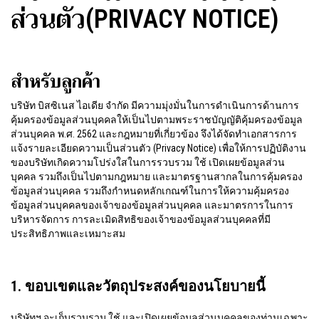
ส่วนตัว(PRIVACY NOTICE)
สำหรับลูกค้า
บริษัท บิสซิเนส ไอเดีย จำกัด มีความมุ่งมั่นในการดำเนินการด้านการ
คุ้มครองข้อมูลส่วนบุคคลให้เป็นไปตามพระราชบัญญัติคุ้มครองข้อมูล
ส่วนบุคคล พ.ศ. 2562 และกฎหมายที่เกี่ยวข้อง จึงได้จัดทำเอกสารการ
แจ้งรายละเอียดความเป็นส่วนตัว (Privacy Notice) เพื่อให้การปฏิบัติงาน
ของบริษัทเกิดความโปร่งใสในการรวบรวม ใช้ เปิดเผยข้อมูลส่วน
บุคคล รวมถึงเป็นไปตามกฎหมาย และมาตรฐานสากลในการคุ้มครอง
ข้อมูลส่วนบุคคล รวมถึงกำหนดหลักเกณฑ์ในการให้ความคุ้มครอง
ข้อมูลส่วนบุคคลของเจ้าของข้อมูลส่วนบุคคล และมาตรการในการ
บริหารจัดการ การละเมิดสิทธิของเจ้าของข้อมูลส่วนบุคคลที่มี
ประสิทธิภาพและเหมาะสม
1. ขอบเขตและวัตถุประสงค์ของนโยบายนี้
บริษัทฯ จะเก็บรวบรวม ใช้ และเปิดเผยข้อมูลส่วนบุคคลของท่านเฉพาะ